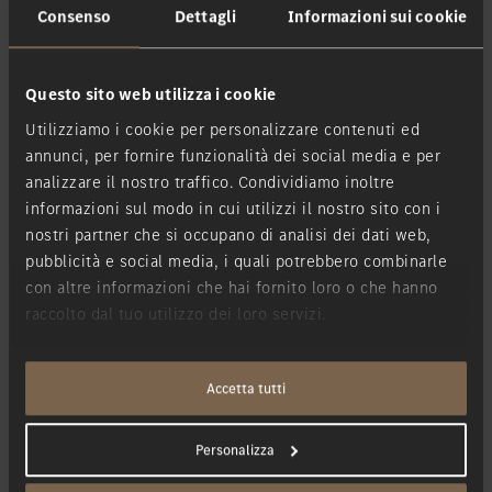
Consenso
Dettagli
Informazioni sui cookie
I campi contrassegnati con un * sono obbligatori.
Questo sito web utilizza i cookie
Utilizziamo i cookie per personalizzare contenuti ed
Nome
*
annunci, per fornire funzionalità dei social media e per
analizzare il nostro traffico. Condividiamo inoltre
informazioni sul modo in cui utilizzi il nostro sito con i
Cognome
*
nostri partner che si occupano di analisi dei dati web,
pubblicità e social media, i quali potrebbero combinarle
con altre informazioni che hai fornito loro o che hanno
E-mail
*
raccolto dal tuo utilizzo dei loro servizi.
Filiale
*
Accetta tutti
Personalizza
Telefono
*