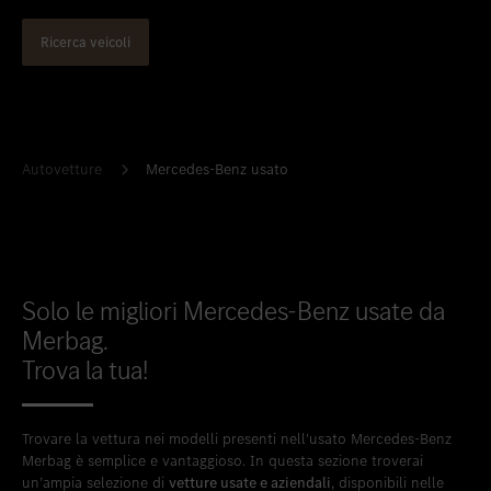
Inserire nei preferiti
Lainate - Via Scarlatti, 1
Ricerca veicoli
Autovetture
Mercedes-Benz usato
Solo le migliori Mercedes-Benz usate da
Merbag.
Trova la tua!
Trovare la vettura nei modelli presenti nell'usato Mercedes-Benz
Merbag è semplice e vantaggioso. In questa sezione troverai
un’ampia selezione di
vetture usate e aziendali
, disponibili nelle