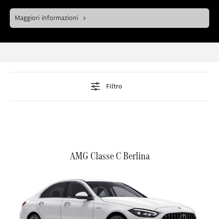
Inserire nei preferiti
Lainate - Via Scarlatti, 1
Maggiori informazioni
Filtro
AMG Classe C Berlina