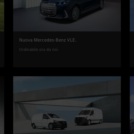
Noleggio a lungo termine V
Merba
Leasing & Assicurazione
Merba
Garanzie
Nuova Mercedes-Benz VLE.
Ordinabile ora da noi.
Lavor
Appuntamento in assisten
Conta
Appuntamento di consulen