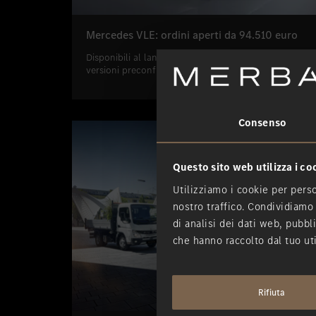
Mercedes VLE: ordini aperti da 94.510 euro
Disponibili al lancio una motorizzazione e sei
versioni preconfigurate
Consenso
Questo sito web utilizza i co
Utilizziamo i cookie per perso
nostro traffico. Condividiamo 
di analisi dei dati web, pubbl
che hanno raccolto dal tuo uti
Rifiuta