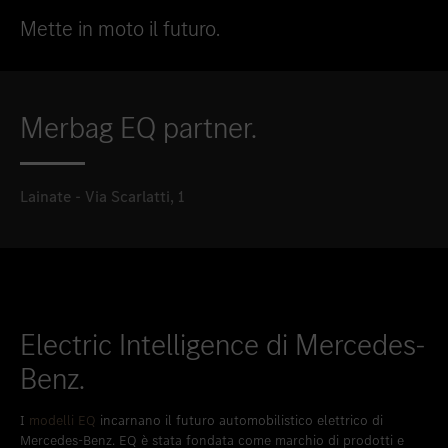
Inserire nei preferiti
Lainate - Via Scarlatti, 1
Mette in moto il futuro.
Merbag EQ partner.
Lainate - Via Scarlatti, 1
Electric Intelligence di Mercedes-
Benz.
I
modelli EQ
incarnano il futuro automobilistico elettrico di
Mercedes-Benz. EQ è stata fondata come marchio di prodotti e