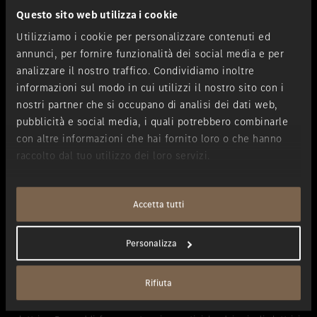
Questo sito web utilizza i cookie
Utilizziamo i cookie per personalizzare contenuti ed
annunci, per fornire funzionalità dei social media e per
analizzare il nostro traffico. Condividiamo inoltre
informazioni sul modo in cui utilizzi il nostro sito con i
nostri partner che si occupano di analisi dei dati web,
pubblicità e social media, i quali potrebbero combinarle
con altre informazioni che hai fornito loro o che hanno
raccolto dal tuo utilizzo dei loro servizi.
Accetta tutti
Opzioni di ricarica
Personalizza
Perché i modelli elettrici di Mercedes-Benz siano comodi e
piacevoli per la vita quotidiana, devono risultare semplici e
Rifiuta
piacevoli da usare per il cliente. Naturalmente una Mercedes deve
fornire il massimo del comfort di guida anche nelle vesti di auto