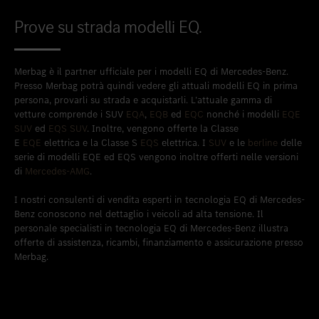
Prove su strada modelli EQ.
Merbag è il partner ufficiale per i modelli EQ di Mercedes-Benz.
Presso Merbag potrà quindi vedere gli attuali modelli EQ in prima
persona, provarli su strada e acquistarli. L’attuale gamma di
vetture comprende i SUV
EQA
,
EQB
ed
EQC
nonché i modelli
EQE
SUV
ed
EQS SUV
. Inoltre, vengono offerte la Classe
E
EQE
elettrica e la Classe S
EQS
elettrica. I
SUV
e le
berline
delle
serie di modelli EQE ed EQS vengono inoltre offerti nelle versioni
di
Mercedes-AMG
.
I nostri consulenti di vendita esperti in tecnologia EQ di Mercedes-
Benz conoscono nel dettaglio i veicoli ad alta tensione. Il
personale specialisti in tecnologia EQ di Mercedes-Benz illustra
offerte di assistenza, ricambi, finanziamento e assicurazione presso
Merbag.