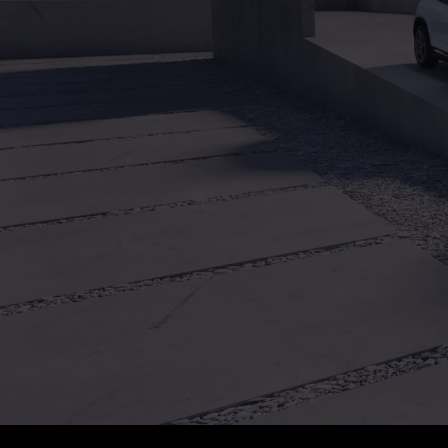
Tipolog
Classi 
Merce
smart
Prenot