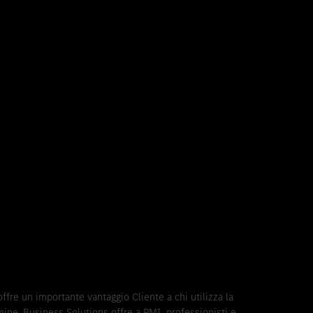
ffre un importante vantaggio Cliente a chi utilizza la
mine. Business Solutions offre a PMI, professionisti e