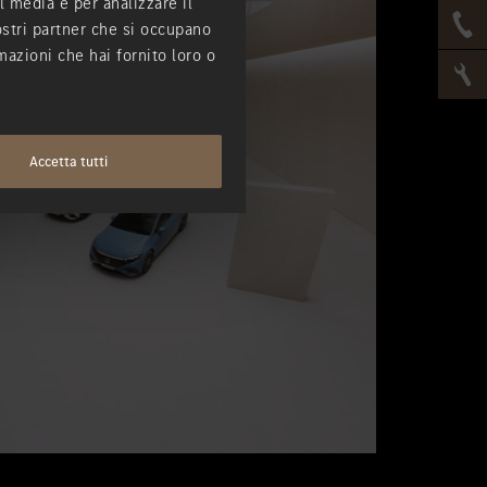
l media e per analizzare il
nostri partner che si occupano
mazioni che hai fornito loro o
Accetta tutti