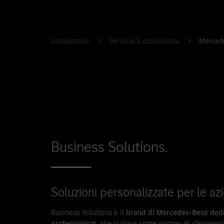
Autovetture
Servizio & consulenza
Mercede
Business Solutions.
Soluzioni personalizzate per le a
Business Solutions è il
brand di Mercedes-Benz dedic
professionisti
, che si pone come partner di riferiment