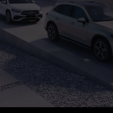
ie di veicoli
Vetture usate
Merba
di modelli
Mercedes-Benz flotte
Merba
(current)
des-Maybach
Leasing
Lavor
Garanzia
Conta
Digital Extras
a un test drive
Servizi Assicurativi
Appuntamento per l'assistenza