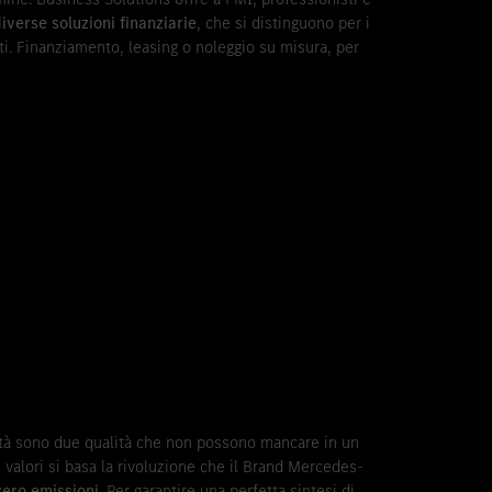
iverse soluzioni finanziarie
, che si distinguono per i
ati. Finanziamento, leasing o noleggio su misura, per
ità sono due qualità che non possono mancare in un
 valori si basa la rivoluzione che il Brand Mercedes-
zero emissioni
. Per garantire una perfetta sintesi di