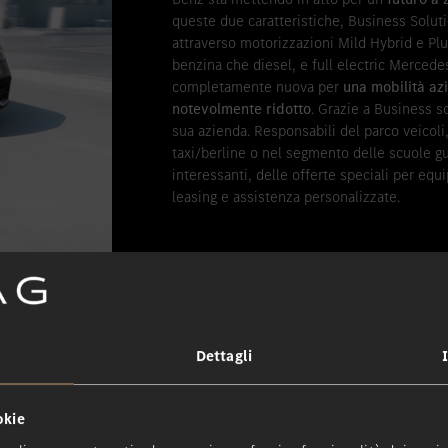
queste due caratteristiche, Business Solut
attraverso motorizzazioni Mild Hybrid e Plu
benzina che diesel, e full electric Mercede
completamente nuova per
una mobilità az
notevolmente ridotto
. Grazie a Business so
sua azienda. Responsabili del parco veicoli
taxi/berline o nel segmento delle scuole gu
interessanti, delle offerte speciali per eq
leasing e assistenza personalizzate.
Dettagli
okie