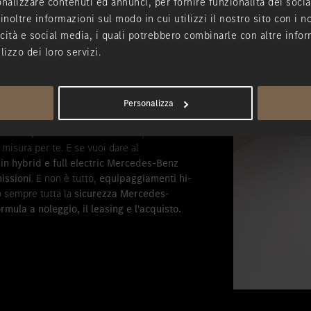
nalizzare contenuti ed annunci, per fornire funzionalità dei socia
inoltre informazioni sul modo in cui utilizzi il nostro sito con i 
icità e social media, i quali potrebbero combinarle con altre infor
lizzo dei loro servizi.
Personalizza
a gamma è in grado di rispondere a tutte
erline, alla versatilità dei SUV
,
 misura per te. E se vuoi dare al
in hybrid e full electric Mercedes-Benz
missioni
. E non è tutto,
equipaggiamenti hi-
o sempre tutta la
sicurezza Mercedes-
rmula a noleggio, il leasing e l'acquisto.