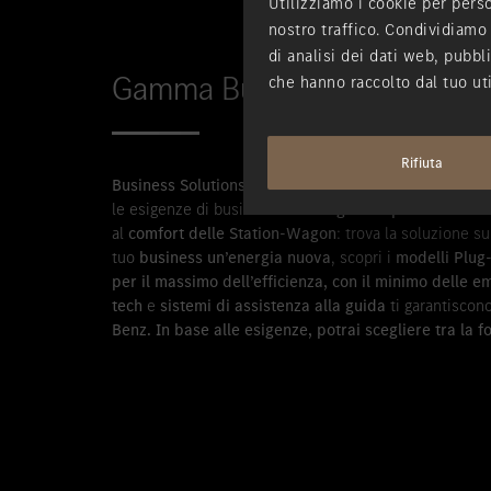
Utilizziamo i cookie per perso
nostro traffico. Condividiamo 
di analisi dei dati web, pubbl
Gamma Business Solutions.
che hanno raccolto dal tuo uti
Rifiuta
Business Solutions di Mercedes-Benz
con la sua ampi
le esigenze di business. Dall’
eleganza sportiva delle b
al
comfort delle Station-Wagon
: trova la soluzione su
tuo
business un’energia nuova
, scopri i
modelli Plug-
per il massimo dell’efficienza, con il minimo delle e
tech
e
sistemi di assistenza alla guida
ti garantiscon
Benz.
In base alle esigenze, potrai scegliere tra la fo