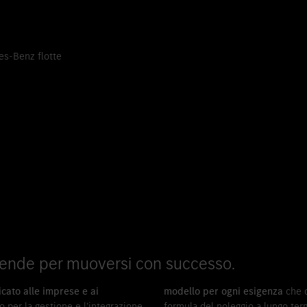
s-Benz flotte
ziende per muoversi con successo.
ato alle imprese e ai
modello per ogni esigenza
che o
o per la gestione e l’integrazione
formula del noleggio a lungo ter