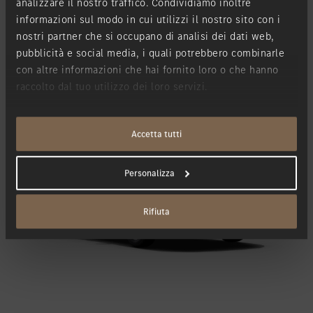
analizzare il nostro traffico. Condividiamo inoltre
informazioni sul modo in cui utilizzi il nostro sito con i
nostri partner che si occupano di analisi dei dati web,
pubblicità e social media, i quali potrebbero combinarle
eCitan Furgone
con altre informazioni che hai fornito loro o che hanno
raccolto dal tuo utilizzo dei loro servizi.
Elettrico
Accetta tutti
Personalizza
Rifiuta