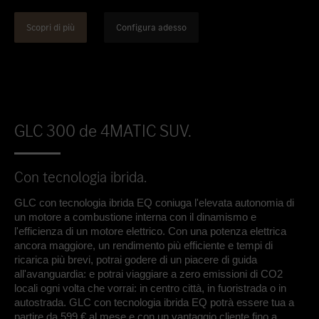
Inserire nei preferiti
Lainate - Via Scarlatti, 1
Scopri di più
Configura adesso
GLC 300 de 4MATIC SUV.
Con tecnologia ibrida.
GLC con tecnologia ibrida EQ coniuga l'elevata autonomia di
un motore a combustione interna con il dinamismo e
l'efficienza di un motore elettrico. Con una potenza elettrica
ancora maggiore, un rendimento più efficiente e tempi di
ricarica più brevi, potrai godere di un piacere di guida
all'avanguardia: e potrai viaggiare a zero emissioni di CO2
locali ogni volta che vorrai: in centro città, in fuoristrada o in
autostrada. GLC con tecnologia ibrida EQ potrà essere tua a
partire da 599 € al mese e con un vantaggio cliente fino a