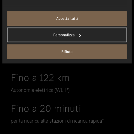
Accetta tutti
Personalizza
GLC 300 de 4MATIC SUV
Rifiuta
Fino a 122 km
Autonomia elettrica (WLTP)
Fino a 20 minuti
per la ricarica alle stazioni di ricarica rapida*