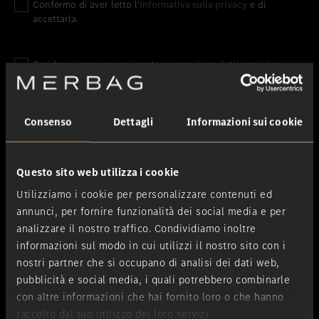
Confermo di aver letto l'
informativa sulla privacy
e di
accettarla.
Desidero rimanere aggiornato su nuovi prodotti, servizi e
iniziative di Merbag S.p.A. mediante comunicazioni di
contenuto promozionale via posta cartacea e contatti
telefonici per finalità di marketing.
Consenso
Dettagli
Informazioni sui cookie
Desidero rimanere aggiornato su nuovi prodotti, servizi e
iniziative di Merbag S.p.A. mediante comunicazioni di
Questo sito web utilizza i cookie
contenuto promozionale via e-mail, newsletter, SMS e
Utilizziamo i cookie per personalizzare contenuti ed
strumenti automatizzati per finalità di marketing.
annunci, per fornire funzionalità dei social media e per
analizzare il nostro traffico. Condividiamo inoltre
Presto consenso ad attività di profilazione basata sulle mie
informazioni sul modo in cui utilizzi il nostro sito con i
preferenze di consumo e sui dati e le informazioni relative
nostri partner che si occupano di analisi dei dati web,
all'acquisto dei prodotti o servizi di Merbag S.p.A. anche al
pubblicità e social media, i quali potrebbero combinarle
fine di ricevere offerte specificamente rispondenti alle mie
con altre informazioni che hai fornito loro o che hanno
esigenze.
raccolto dal tuo utilizzo dei loro servizi.