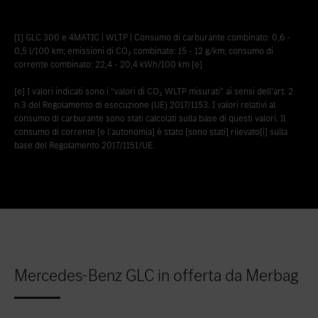
[1] GLC 300 e 4MATIC | WLTP | Consumo di carburante combinato: 0,6 -
0,5 l/100 km; emissioni di CO₂ combinate: 15 - 12 g/km; consumo di
corrente combinato: 22,4 - 20,4 kWh/100 km [e]
[e] I valori indicati sono i “valori di CO₂ WLTP misurati” ai sensi dell’art. 2
n.3 del Regolamento di esecuzione (UE) 2017/1153. I valori relativi al
consumo di carburante sono stati calcolati sulla base di questi valori. Il
consumo di corrente [e l'autonomia] è stato [sono stati] rilevato[i] sulla
base del Regolamento 2017/1151/UE.
Mercedes-Benz GLC in offerta da Merbag