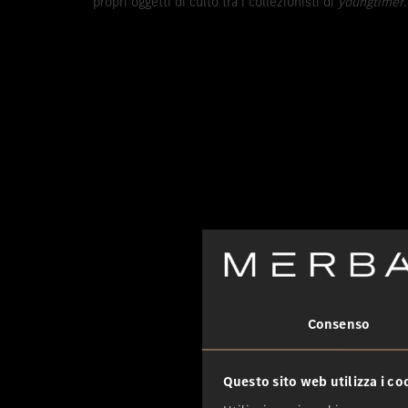
propri oggetti di culto tra i collezionisti di
youngtimer
.
Consenso
Questo sito web utilizza i co