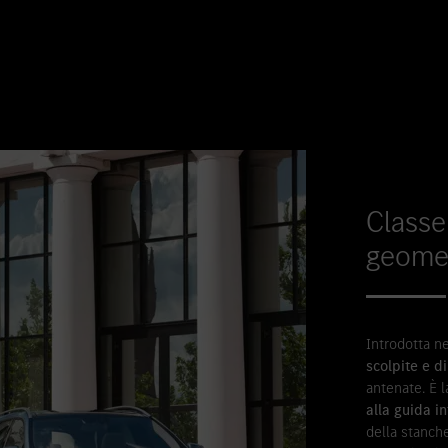
Classe 
geome
Introdotta n
scolpite e d
antenate. È 
alla guida i
della stanche