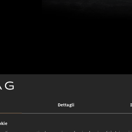
Classe
il cor
Dettagli
okie
Nel 1995, la