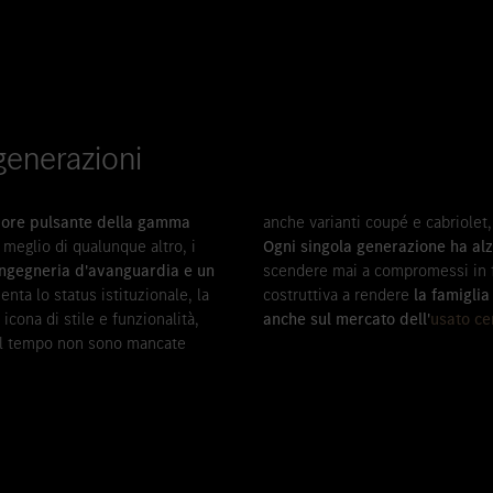
generazioni
uore pulsante della gamma
anche varianti coupé e cabriolet,
meglio di qualunque altro, i
Ogni singola generazione ha alza
 ingegneria d'avanguardia e un
scendere mai a compromessi in fa
enta lo status istituzionale, la
costruttiva a rendere
la famigli
icona di stile e funzionalità,
anche sul mercato dell'
usato cer
 nel tempo non sono mancate