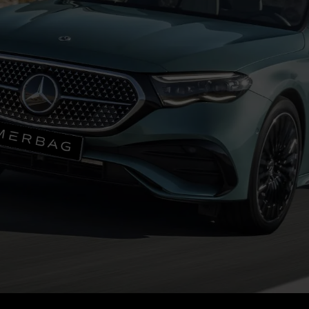
ie di veicoli
Vetture usate
Merba
di modelli
Mercedes-Benz flotte
Merba
des-Maybach
Leasing
Lavor
Garanzia
Conta
Digital Extras
a un test drive
Servizi Assicurativi
Appuntamento per l'assistenza