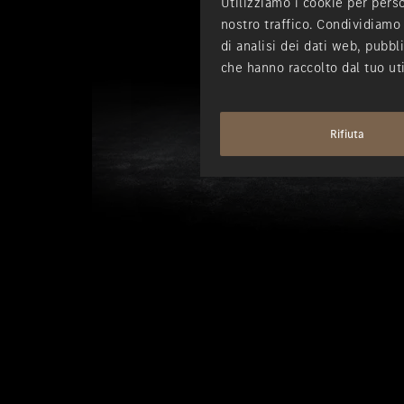
Utilizziamo i cookie per perso
nostro traffico. Condividiamo 
di analisi dei dati web, pubbl
che hanno raccolto dal tuo uti
Rifiuta