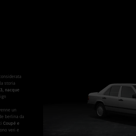
considerata
la storia
93, nacque
sign
venne un
de berlina da
ti
Coupé e
sono veri e