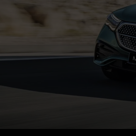
Tipolog
Classi 
Merce
smart
Prenot