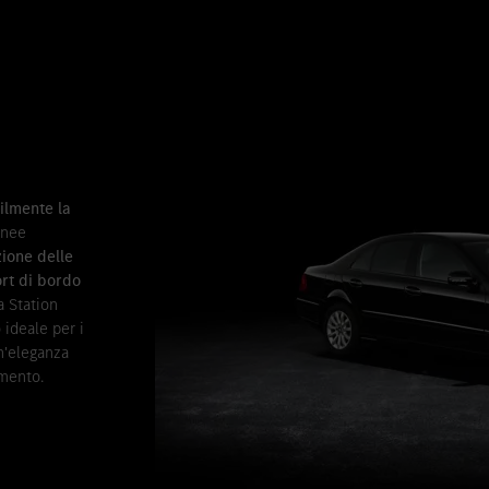
o
ilmente la
linee
zione delle
rt di bordo
a Station
 ideale per i
n'eleganza
gmento.