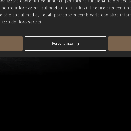
nalizzare contenuti ed annunci, per fornire funzionalità dei socia
introducendo
inoltre informazioni sul modo in cui utilizzi il nostro sito con i 
rivoluzione 
icità e social media, i quali potrebbero combinarle con altre infor
riconoscibil
lizzo dei loro servizi.
stilistico p
generazione 
l'introduzio
che garantiv
Personalizza
carico.