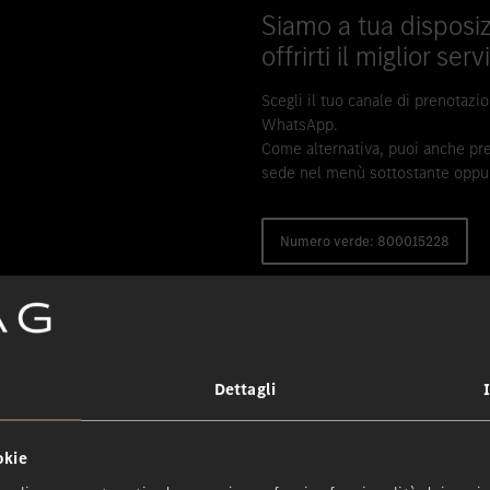
Siamo a tua disposiz
offrirti il miglior ser
Scegli il tuo canale di prenotazi
WhatsApp.
Come alternativa, puoi anche pre
sede nel menù sottostante oppur
Numero verde: 800015228
Dettagli
nto di manutenzione presso le nostr
okie