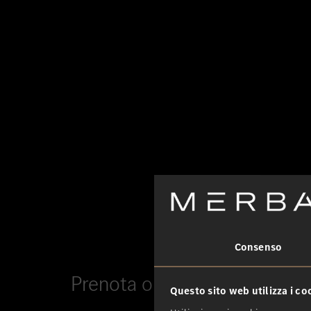
Consenso
Prenota online un appuntame
Questo sito web utilizza i co