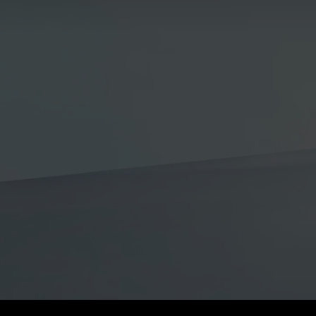
Tipolog
Classi 
Merce
smart
Prenot