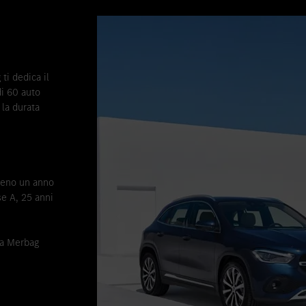
ti dedica il
di 60 auto
 la durata
lmeno un anno
e A, 25 anni
nza Merbag