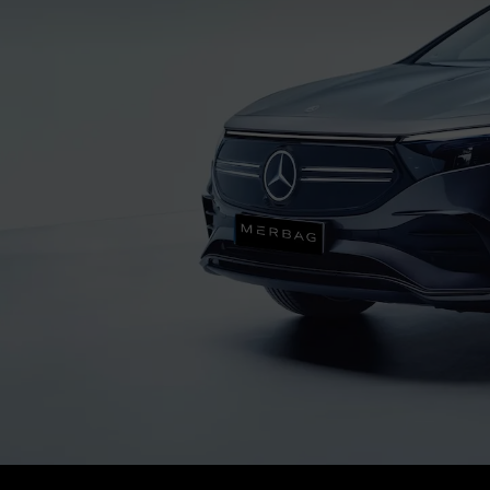
ie di veicoli
Vetture usate
Merba
di modelli
Mercedes-Benz flotte
Merba
des-Maybach
Leasing
Lavor
Garanzia
Conta
Digital Extras
a un test drive
Servizi Assicurativi
Appuntamento per l'assistenza
(current)