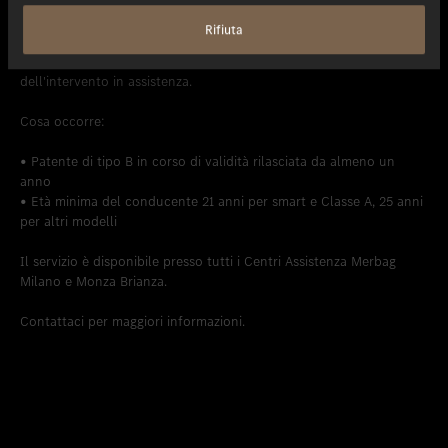
Per portare a termine i tuoi impegni quotidiani Merbag ti dedica il
Rifiuta
servizio di noleggio breve termine da un parco di più di 60 auto
sostitutive a partire da 30 € + IVA al giorno o per tutta la durata
dell'intervento in assistenza.
Cosa occorre:
• Patente di tipo B in corso di validità rilasciata da almeno un
anno
• Età minima del conducente 21 anni per smart e Classe A, 25 anni
per altri modelli
Il servizio è disponibile presso tutti i Centri Assistenza Merbag
Milano e Monza Brianza.
Contattaci per maggiori informazioni.