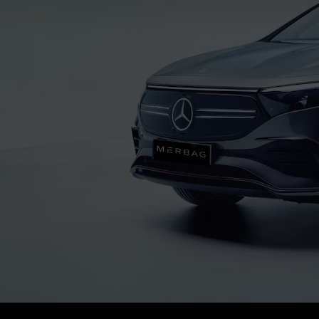
ie di veicoli
Vetture usate
Merba
di modelli
Mercedes-Benz flotte
Merba
des-Maybach
Leasing
Lavor
Garanzia
Conta
Digital Extras
a un test drive
Servizi Assicurativi
Appuntamento per l'assistenza
(current)