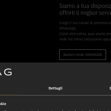
Siamo a tua disposiz
offrirti il miglior ser
Scegli il tuo canale di prenotazi
WhatsApp.
Come alternativa, puoi anche pre
sede nel menù sottostante oppur
Numero verde: 800015228
Dettagli
nto di manutenzione presso le nostr
okie