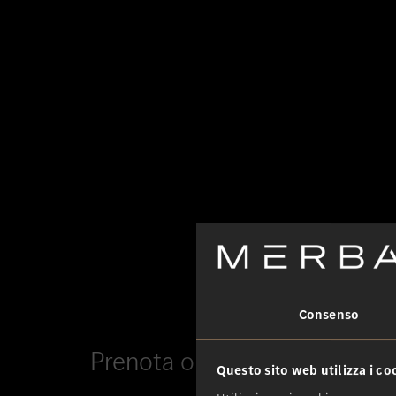
Consenso
Prenota online un appuntame
Questo sito web utilizza i co