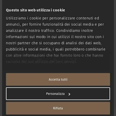
Questo sito web utilizza i cookie
Contattatemi via
*
Utilizziamo i cookie per personalizzare contenuti ed
annunci, per fornire funzionalità dei social media e per
analizzare il nostro traffico. Condividiamo inoltre
Eventuale messaggio
informazioni sul modo in cui utilizzi il nostro sito con i
nostri partner che si occupano di analisi dei dati web,
pubblicità e social media, i quali potrebbero combinarle
con altre informazioni che hai fornito loro o che hanno
raccolto dal tuo utilizzo dei loro servizi.
Accetta tutti
Personalizza
Confermo di aver letto l'
informativa sulla privacy
e di
Rifiuta
accettarla.