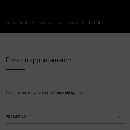
Inserire nei preferiti
Lainate - Via Scarlatti, 1
Autovetture
Servizio & consulenza
Test drive
Fissa un appuntamento
I campi contrassegnati con un * sono obbligatori.
Appellativo
*