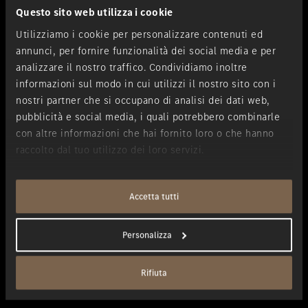
Se cerchi potenti vetture performance di Mercedes-AMG, siamo la
Questo sito web utilizza i cookie
soluzione giusta per te. La rinascita della leggendaria Mercedes-
AMG SL Roadster è una chiara dichiarazione: la passione per la
Utilizziamo i cookie per personalizzare contenuti ed
performance. Da Merbag, puoi acquistare tutto: dal modello base
annunci, per fornire funzionalità dei social media e per
Mercedes-AMG A 35 fino alla supersportiva Mercedes-AMG GT R,
analizzare il nostro traffico. Condividiamo inoltre
vetture che non lasciano nessuno indifferente.
informazioni sul modo in cui utilizzi il nostro sito con i
La combinazione di motori a combustione con motori elettrici
nostri partner che si occupano di analisi dei dati web,
viene garantita dagli ibridi plug-in. Gli ibridi plug-in raggiungono
pubblicità e social media, i quali potrebbero combinarle
un’elevata autonomia grazie alla gestione intelligente dell’energia e
con altre informazioni che hai fornito loro o che hanno
sono anche sinonimo di silenziosa sportività. Proprio all’insegna
raccolto dal tuo utilizzo dei loro servizi.
del motto: il meglio di due mondi.
Le nostre auto Mercedes-Benz Certified con garanzia sono vetture
usate di Mercedes-Benz, le quali vengono sottoposte al nostro
Accetta tutti
severo controllo in 150 punti, prima che queste vengano offerte in
vendita. Il sigillo per usato Mercedes-Benz Certified è la tua
Personalizza
garanzia per un acquisto di vetture usate senza rischi.
Se desideri acquistare una Mercedes-Benz contattaci per una
Rifiuta
prova su strada o lascia che i nostri esperti ti forniscano
consulenza su argomenti come il leasing o l’assicurazione.