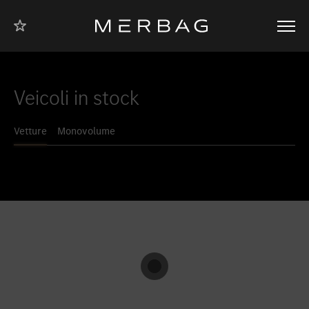
Alla pagina
Alla pagina
A piè di
Alla
Al
navigazione
iniziale dei
contenuto
iniziale
pagina
veicoli
delle
commerciali
autovetture
Per il settore
abbiamo salvato come filiale la sede di
.
Veicoli in stock
Non avete selezionato la vostra filiale preferita di Merbag.
Vetture
Monovolume
Per farlo, cliccate su una filiale a vostra scelta nella lista seguente
e poi sul pulsante
.
Autovetture
Veicoli commerciali
Inserire nei preferiti
Milano – Via G. Daimler, 1
Inserire nei preferiti
Milano – Via Tito Livio, 30
Inserire nei preferiti
Monza - Viale Campania, 34