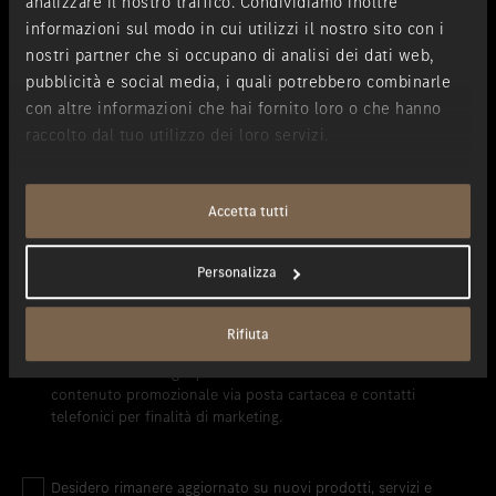
analizzare il nostro traffico. Condividiamo inoltre
informazioni sul modo in cui utilizzi il nostro sito con i
nostri partner che si occupano di analisi dei dati web,
pubblicità e social media, i quali potrebbero combinarle
con altre informazioni che hai fornito loro o che hanno
raccolto dal tuo utilizzo dei loro servizi.
Accetta tutti
Confermo di aver letto l'
informativa sulla privacy
e di
Personalizza
accettarla.
Rifiuta
Desidero rimanere aggiornato su nuovi prodotti, servizi e
iniziative di Merbag S.p.A. mediante comunicazioni di
contenuto promozionale via posta cartacea e contatti
telefonici per finalità di marketing.
Desidero rimanere aggiornato su nuovi prodotti, servizi e