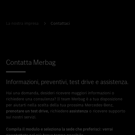
Inserire nei preferiti
Lainate - Via Scarlatti, 1
La nostra impresa
Contattaci
Contatta Merbag
Informazioni, preventivi, test drive e assistenza.
Hai una domanda, desideri ricevere maggiori informazioni o
richiedere una consulenza? Il team Merbag è a tua disposizione
per aiutarti nella scelta della tua prossima Mercedes-Benz,
prenotare un test drive,
richiedere
assistenza
o ricevere supporto
sui nostri servizi.
Compila il modulo e seleziona la sede che preferisci: verrai