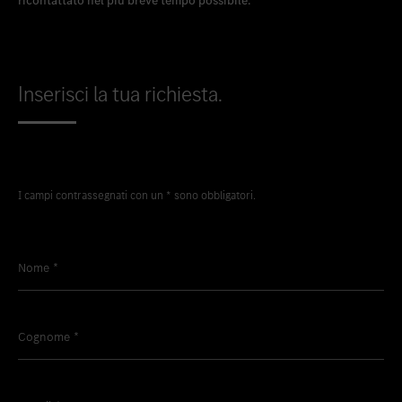
ricontattato nel più breve tempo possibile.
Inserisci la tua richiesta.
I campi contrassegnati con un * sono obbligatori.
Nome
*
Cognome
*