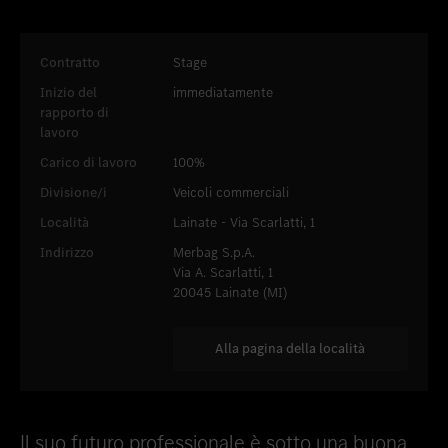
Inserire nei preferiti
Lainate - Via Scarlatti, 1
Contratto
Stage
Inizio del
immediatamente
rapporto di
lavoro
Carico di lavoro
100%
Divisione/i
Veicoli commerciali
Località
Lainate - Via Scarlatti, 1
Indirizzo
Merbag S.p.A.
Via A. Scarlatti, 1
20045 Lainate (MI)
Alla pagina della località
Il suo futuro professionale è sotto una buona