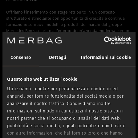
Offriamo l'inserimento con stage retribuito in un contesto
strutturato e stimolante con opportunità di crescita e continua
formazione su nuovi modelli e prodotti dei marchi del gruppo
Mercedes Benz, smart, e all'interno di un’azienda moderna e in un
ambiente di lavoro dinamico in cui potrà mettere in pratica le sue
capacità e il suo impegno quotidiano.
Consenso
Dettagli
Informazioni sui cookie
Abbiamo destato il suo interesse? Attendiamo la sua candidatura
con foto.
Questo sito web utilizza i cookie
Utilizziamo i cookie per personalizzare contenuti ed
I campi contrassegnati con un * sono obbligatori.
annunci, per fornire funzionalità dei social media e per
I suoi dati di contatto
analizzare il nostro traffico. Condividiamo inoltre
informazioni sul modo in cui utilizzi il nostro sito con i
nostri partner che si occupano di analisi dei dati web,
Appellativo
*
pubblicità e social media, i quali potrebbero combinarle
con altre informazioni che hai fornito loro o che hanno