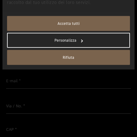
raccolto dal tuo utilizzo dei loro servizi.
Nome
*
Accetta tutti
Cognome
*
Personalizza
Telefono
*
Rifiuta
E-mail
*
Via / No.
*
CAP
*