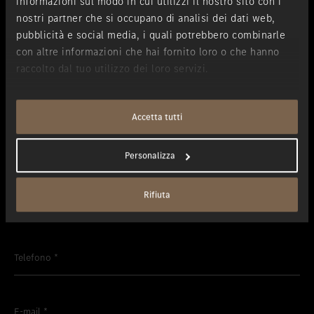
informazioni sul modo in cui utilizzi il nostro sito con i
nostri partner che si occupano di analisi dei dati web,
I campi contrassegnati con un * sono obbligatori.
pubblicità e social media, i quali potrebbero combinarle
I suoi dati di contatto
con altre informazioni che hai fornito loro o che hanno
raccolto dal tuo utilizzo dei loro servizi.
Appellativo
*
Accetta tutti
Nome
*
Personalizza
Rifiuta
Cognome
*
Telefono
*
E-mail
*