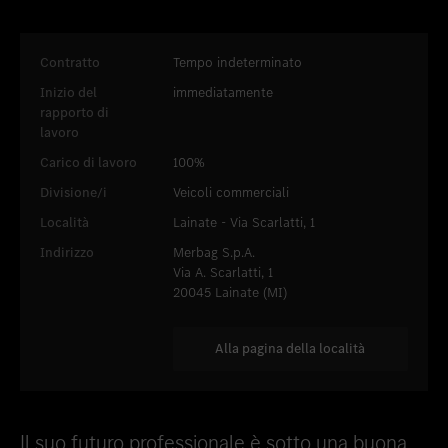
Inserire nei preferiti
Lainate - Via Scarlatti, 1
Contratto
Tempo indeterminato
Inizio del
immediatamente
rapporto di
lavoro
Carico di lavoro
100%
Divisione/i
Veicoli commerciali
Località
Lainate - Via Scarlatti, 1
Indirizzo
Merbag S.p.A.
Via A. Scarlatti, 1
20045 Lainate (MI)
Alla pagina della località
Il suo futuro professionale è sotto una buona