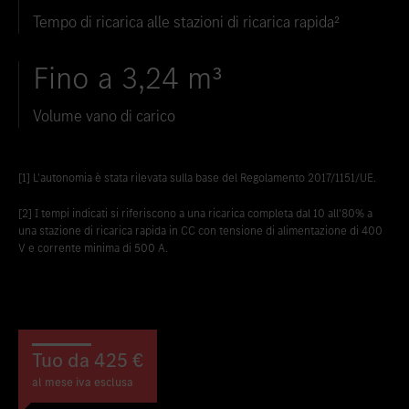
Tempo di ricarica alle stazioni di ricarica rapida²
Fino a 3,24 m³
Volume vano di carico
[1] L'autonomia è stata rilevata sulla base del Regolamento 2017/1151/UE.
[2] I tempi indicati si riferiscono a una ricarica completa dal 10 all'80% a
una stazione di ricarica rapida in CC con tensione di alimentazione di 400
V e corrente minima di 500 A.
Tuo da 425 €
al mese iva esclusa