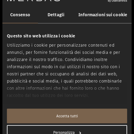
Consenso
Dettagli
Informazioni sui cookie
Questo sito web utilizza i cookie
Utilizziamo i cookie per personalizzare contenuti ed
annunci, per fornire funzionalità dei social media e per
analizzare il nostro traffico. Condividiamo inoltre
informazioni sul modo in cui utilizzi il nostro sito con i
nostri partner che si occupano di analisi dei dati web,
pubblicità e social media, i quali potrebbero combinarle
con altre informazioni che hai fornito loro o che hanno
Retrovisori esterni ripiegabili e regolabili
raccolto dal tuo utilizzo dei loro servizi.
elettricamente.
Accetta tutti
Con i retrovisori esterni riscaldabili, regolabili e ripiegabili
elettricamente, è possibile prevenire i danni agli alloggiamenti degli
Personalizza