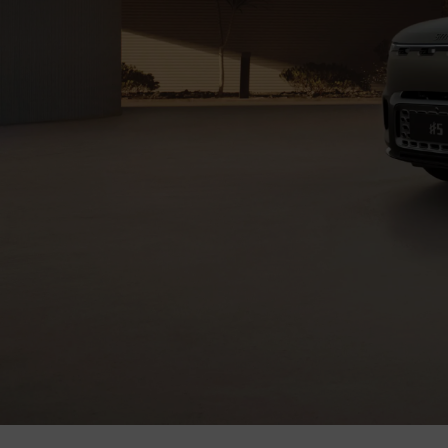
Tipolog
Classi 
Merce
smart
Prenot