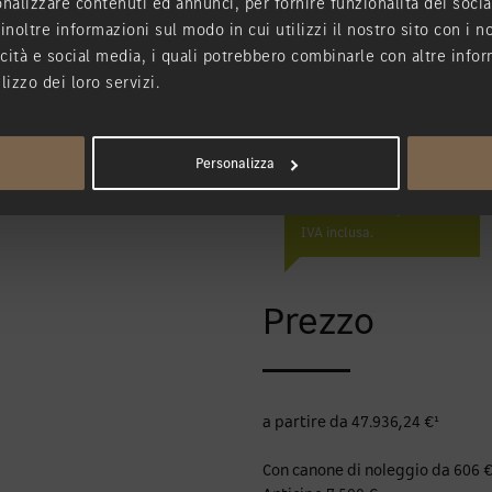
nalizzare contenuti ed annunci, per fornire funzionalità dei socia
Da 0 a 100 km/h
inoltre informazioni sul modo in cui utilizzi il nostro sito con i 
icità e social media, i quali potrebbero combinarle con altre infor
lizzo dei loro servizi.
Personalizza
Da 606 €/mese
IVA inclusa.
Prezzo
a partire da 47.936,24 €¹
Con canone di noleggio da 606 €/