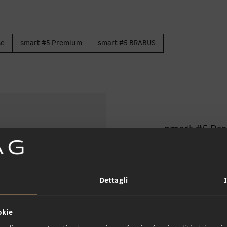
se
smart #5 Premium
smart #5 BRABUS
smart #5 Pro
La versione disinvolt
465 km
Dettagli
di autonomia (WLTP)
okie
6,9 Sec.