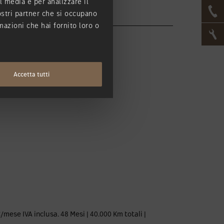
l media e per analizzare il
nostri partner che si occupano
mazioni che hai fornito loro o
Accetta tutti
mese IVA inclusa. 48 Mesi | 40.000 Km totali |