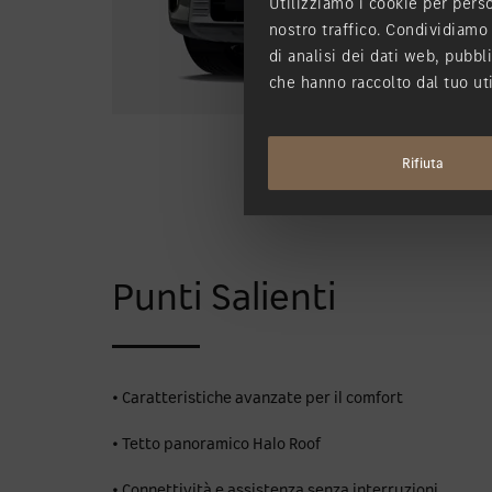
Utilizziamo i cookie per perso
nostro traffico. Condividiamo 
di analisi dei dati web, pubbl
che hanno raccolto dal tuo uti
Rifiuta
Punti Salienti
• Caratteristiche avanzate per il comfort
• Tetto panoramico Halo Roof
• Connettività e assistenza senza interruzioni