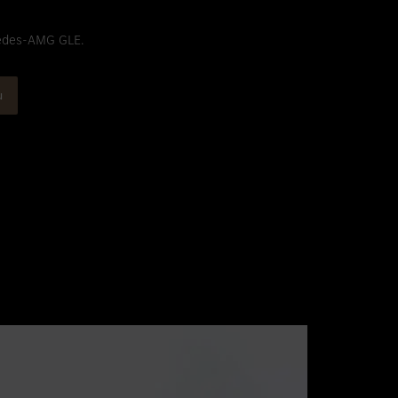
edes-AMG GLE.
ù