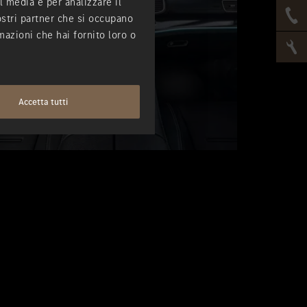
l media e per analizzare il
nostri partner che si occupano
mazioni che hai fornito loro o
Accetta tutti