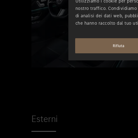
Utilizziamo i cookie per perso
nostro traffico. Condividiamo 
di analisi dei dati web, pubbl
che hanno raccolto dal tuo uti
Rifiuta
Esterni