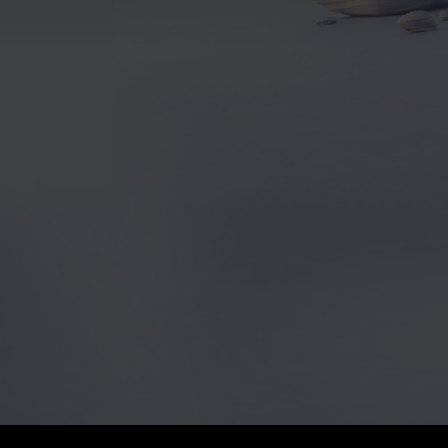
Tipolog
Classi 
Merce
smart
Prenot