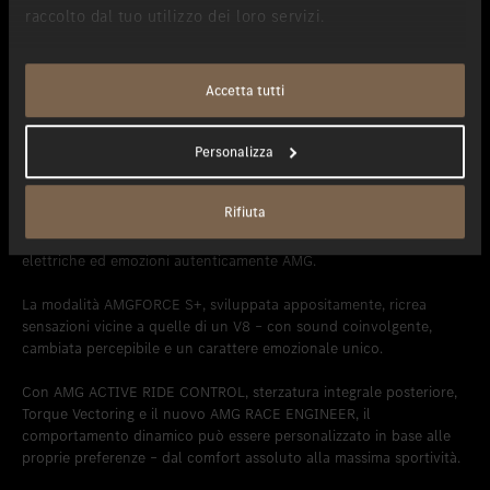
raccolto dal tuo utilizzo dei loro servizi.
Accetta tutti
Una performance da vivere
Personalizza
L’esperienza AMG. Ora elettrica.
Rifiuta
La nuova Mercedes-AMG GT Coupé 4 porte unisce performance
elettriche ed emozioni autenticamente AMG.
La modalità AMGFORCE S+, sviluppata appositamente, ricrea
sensazioni vicine a quelle di un V8 – con sound coinvolgente,
cambiata percepibile e un carattere emozionale unico.
Con AMG ACTIVE RIDE CONTROL, sterzatura integrale posteriore,
Torque Vectoring e il nuovo AMG RACE ENGINEER, il
comportamento dinamico può essere personalizzato in base alle
proprie preferenze – dal comfort assoluto alla massima sportività.