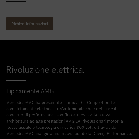
Inserire nei preferiti
Lainate - Via Scarlatti, 1
Richiedi informazioni
Rivoluzione elettrica.
Tipicamente AMG.
Mercedes-AMG ha presentato la nuova GT Coupé 4 porte
completamente elettrica – un’automobile che ridefinisce il
concetto di performance. Con fino a 1.169 CV, la nuova
architettura ad alte prestazioni AMG.EA, rivoluzionari motori a
flusso assiale e tecnologia di ricarica 800 volt ultra-rapida,
Mercedes-AMG inaugura una nuova era della Driving Performance.